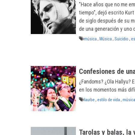
"Hace años que no me em
tiempo", dejó escrito Kur
de siglo después de su mu
de una generación y uno d
música
,
Música
,
Suicidio
,
es
Confesiones de un
¿Fandoms? ¿Ola Hallyu? El
en los momentos más difí
laurbe
,
estilo de vida
,
músic
Tarolas y balas, la