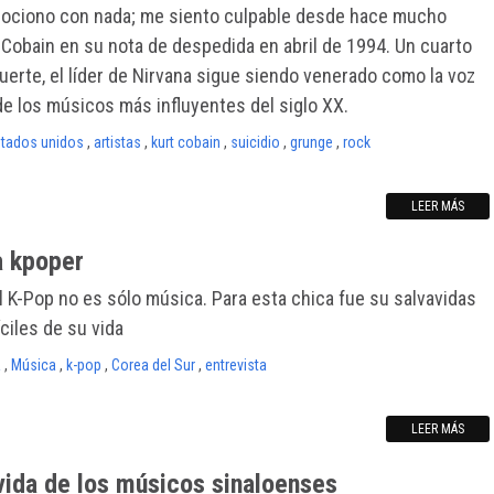
ociono con nada; me siento culpable desde hace mucho
t Cobain en su nota de despedida en abril de 1994. Un cuarto
erte, el líder de Nirvana sigue siendo venerado como la voz
e los músicos más influyentes del siglo XX.
tados unidos
,
artistas
,
kurt cobain
,
suicidio
,
grunge
,
rock
LEER MÁS
a kpoper
 K-Pop no es sólo música. Para esta chica fue su salvavidas
ciles de su vida
a
,
Música
,
k-pop
,
Corea del Sur
,
entrevista
LEER MÁS
 vida de los músicos sinaloenses