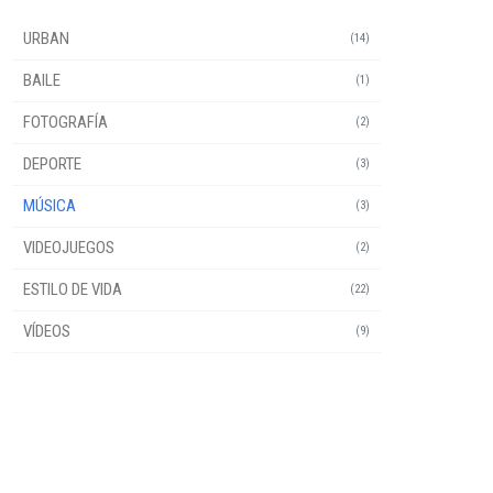
URBAN
(14)
BAILE
(1)
FOTOGRAFÍA
(2)
DEPORTE
(3)
MÚSICA
(3)
VIDEOJUEGOS
(2)
ESTILO DE VIDA
(22)
VÍDEOS
(9)