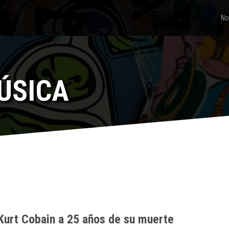
No
ÚSICA
 Kurt Cobain a 25 años de su muerte