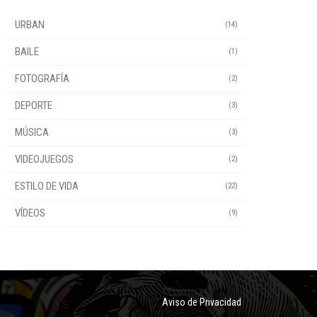
URBAN
(14)
BAILE
(1)
FOTOGRAFÍA
(2)
DEPORTE
(3)
MÚSICA
(3)
VIDEOJUEGOS
(2)
ESTILO DE VIDA
(22)
VÍDEOS
(9)
Aviso de Privacidad