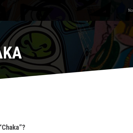
No
AKA
 “Chaka”?