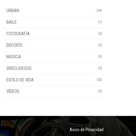
URBAN
(14)
BAILE
(1)
FOTOGRAFÍA
(2)
DEPORTE
(3)
MÚSICA
(3)
VIDEOJUEGOS
(2)
ESTILO DE VIDA
(22)
VÍDEOS
(9)
Aviso de Privacidad