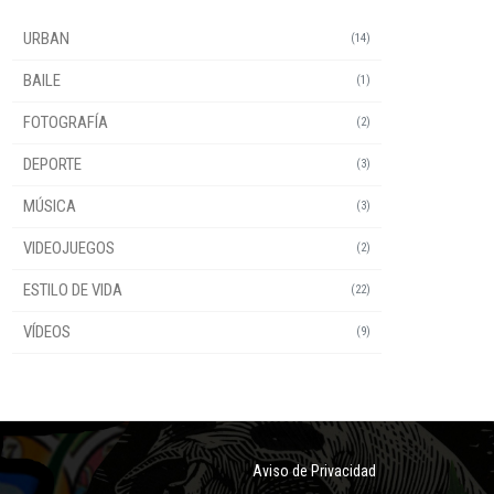
URBAN
(14)
BAILE
(1)
FOTOGRAFÍA
(2)
DEPORTE
(3)
MÚSICA
(3)
VIDEOJUEGOS
(2)
ESTILO DE VIDA
(22)
VÍDEOS
(9)
Aviso de Privacidad